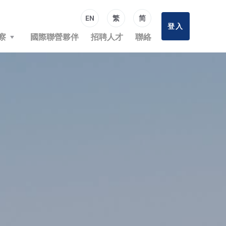
EN
繁
简
登入
察
國際聯營夥伴
招聘人才
聯絡