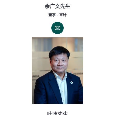
余广文先生
董事 - 审计
叶政先生