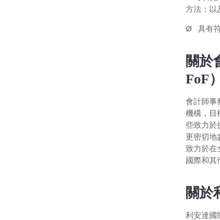
方法；以
Ø 具有
關於會
FoF
會計師事
機構，目
些致力於
更密切地
致力於在
國際和其
關於
利安達國