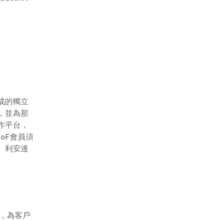
成的獨立
，並為那
作平台，
oF會員須
、利安達
，為客戶