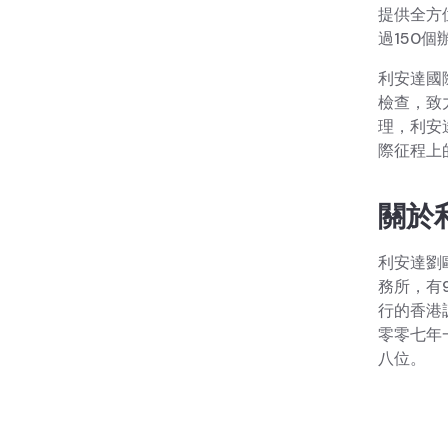
提供全方
過150個
利安達國
檢查，致
理，利安
際征程上
關於
利安達劉
務所，有
行的香港
零零七年
八位。