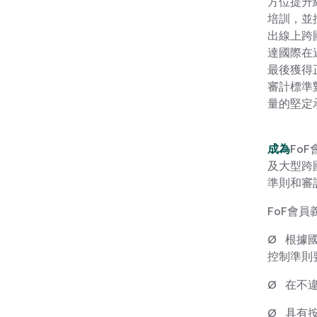
方位提升
培訓，並
出線上跨
達國際在
最後獲得
審計標準
量的堅定
成為
Fo
及大型跨
準則和審
FoF會員
Ø 根據
控制準則
Ø 在不
Ø 具有