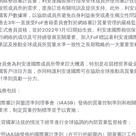
網絡整體審計質量，利安達國際推行指導全球成員所使用審計技
按照成員所的需求，度身訂造有關培訓及提供支持。此外，利安
國客戶數據庫，以協助成員所避免自身利益衝突或產生獨立性問
過去3年一直接受FoF會籍委員會對於網絡審計質量管理的嚴格
正式會員資格，並於2022年1月1日開始生效。利安達國際相信
對網絡的成功及可持續發展至關重要。加入FoF標誌著利安達國
承諾及推動全球成員所質量水準一致性之長期戰略的一大重要里
F會員會為利安達國際成員所帶來巨大機遇，特別是在競標世界級
國客戶項目方面，亦同時讓利安達國際可在協助全球推動高質量
計準則貢獻一分力。
義務包括：
國際審計與鑒證準則理事會（IAASB）發佈的質量控制準則和相
要求，制定質量控制標準並予以實施；
違背國家法規的情況下經常進行全球協調的內部質量監督檢查；
按照IAASB發佈的國際審計準則（在可行的範圍內）開展審計工