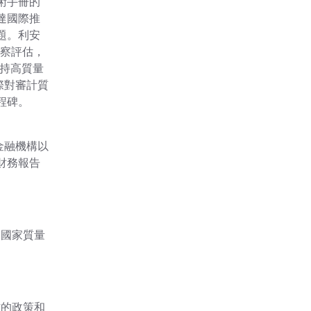
術手冊的
達國際推
題。利安
監察評估，
保持高質量
際對審計質
程碑。
金融機構以
財務報告
關國家質量
作的政策和