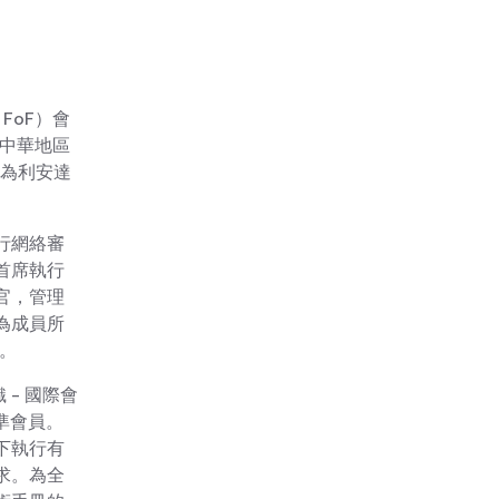
FoF）會
大中華地區
起為利安達
行網絡審
首席執行
官，管理
為成員所
。
- 國際會
F準會員。
下執行有
求。為全