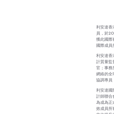
利安達香港
員，於2
獲此國際
國際成員
利安達香
計質量監
官；事務
網絡的全
協調專員
利安達國
計師聯合會
為成為正
效成員所