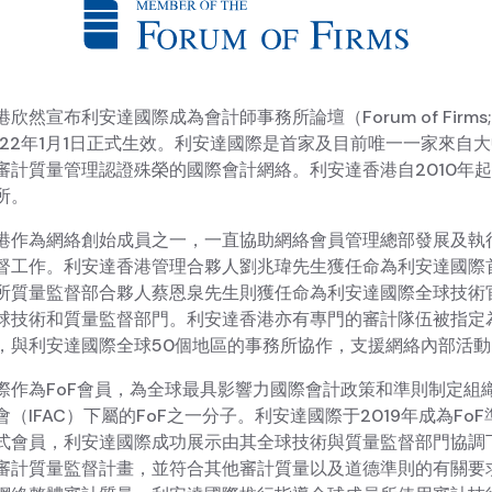
欣然宣布利安達國際成為會計師事務所論壇（Forum of Firms; 
022年1月1日正式生效。利安達國際是首家及目前唯一一家來自
審計質量管理認證殊榮的國際會計網絡。利安達香港自2010年
所。
港作為網絡創始成員之一，一直協助網絡會員管理總部發展及執
督工作。利安達香港管理合夥人劉兆瑋先生獲任命為利安達國際
所質量監督部合夥人蔡恩泉先生則獲任命為利安達國際全球技術
球技術和質量監督部門。利安達香港亦有專門的審計隊伍被指定
，與利安達國際全球50個地區的事務所協作，支援網絡內部活動
際作為FoF會員，為全球最具影響力國際會計政策和準則制定組織 
（IFAC）下屬的FoF之一分子。利安達國際于2019年成為Fo
式會員，利安達國際成功展示由其全球技術與質量監督部門協調
審計質量監督計畫，並符合其他審計質量以及道德準則的有關要