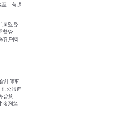
地區，有超
質量監督
監督管
為客戶國
型會計師事
計師公報進
亦曾於二
中名列第